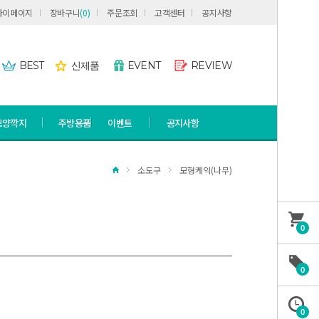
마이페이지
장바구니
(
0
)
주문조회
고객센터
공지사항
BEST
신제품
EVENT
REVIEW
모양깍지
주방용품
이벤트
공지사항
소도구
모형케익(나무)
0
0
0