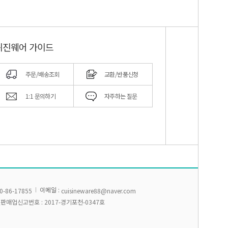
퀴진웨어 가이드
주문/배송조회
교환/반품신청
1:1 문의하기
자주하는 질문
이메일 :
0-86-17855
cuisineware88@naver.com
판매업신고번호 :
2017-경기포천-0347호