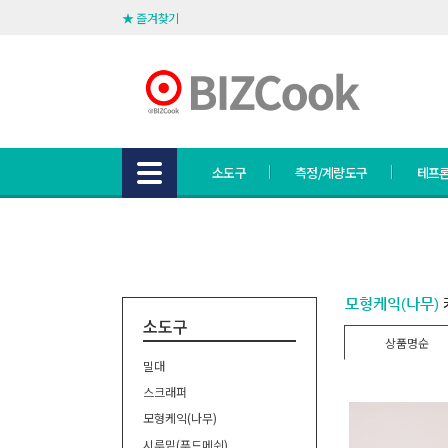
★ 즐겨찾기
소도구
측정/계량도구
테프론
모형케익(나무)
소도구
상품명순
밀대
스크래퍼
모형케익(나무)
시루밑(푸드메쉬)