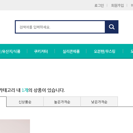
로그인
회원가입
/유산지/식품
쿠키커터
실리콘제품
오븐팬/무스링
카테고리 내
1개
의 상품이 있습니다.
신상품순
높은가격순
낮은가격순