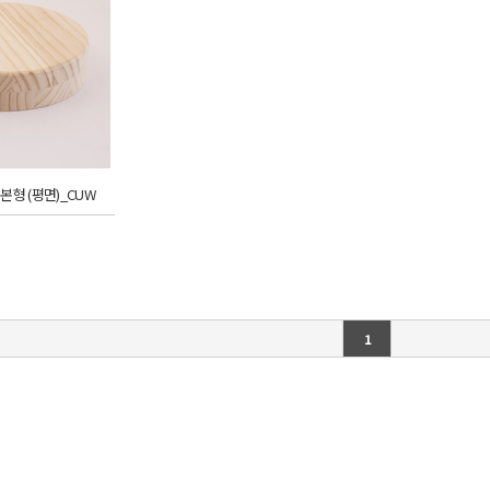
본형 (평면)_CUW
1