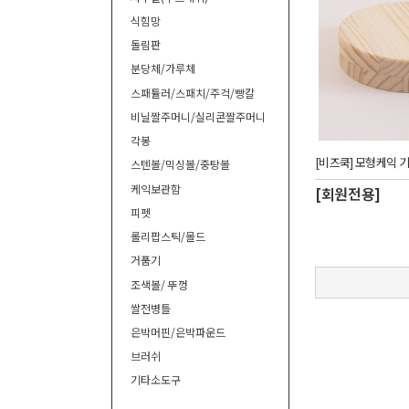
식힘망
돌림판
분당체/가루체
스패튤러/스패치/주걱/빵칼
비닐짤주머니/실리콘짤주머니
각봉
[비즈쿡] 모형케익 기
스텐볼/믹싱볼/중탕볼
케익보관함
[회원전용]
피펫
롤리팝스틱/몰드
거품기
조색볼/ 뚜껑
쌀전병틀
은박머핀/은박파운드
브러쉬
기타소도구