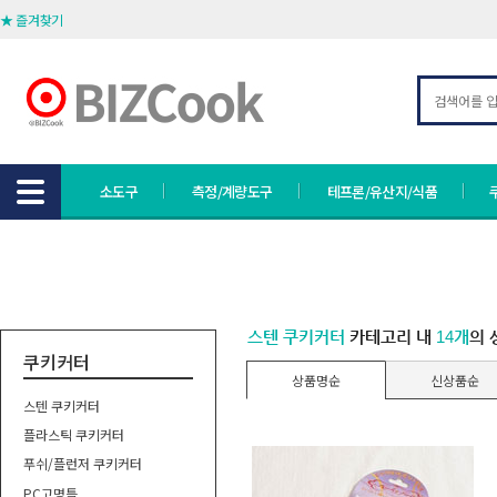
★ 즐겨찾기
소도구
측정/계량도구
테프론/유산지/식품
스텐 쿠키커터
카테고리 내
14개
의 
쿠키커터
상품명순
신상품순
스텐 쿠키커터
플라스틱 쿠키커터
푸쉬/플런저 쿠키커터
PC고명틀