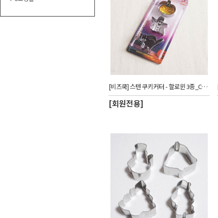
[비즈쿡] 스텐 쿠키커터 - 할로윈 3종_CUW
[회원전용]