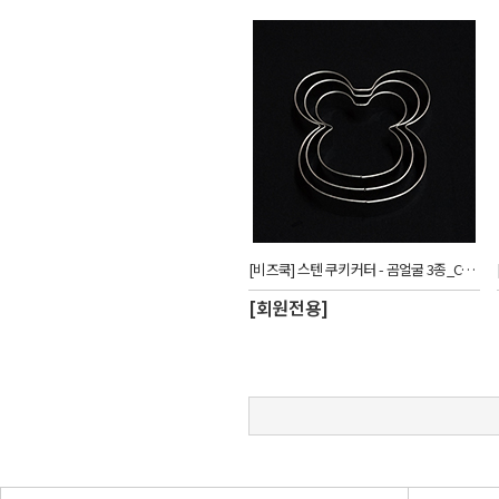
[비즈쿡] 스텐 쿠키커터 - 곰얼굴 3종_CUW
[회원전용]