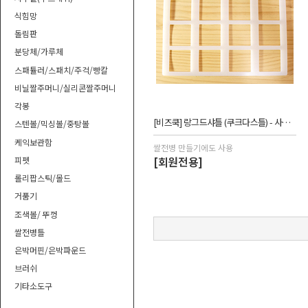
식힘망
돌림판
분당체/가루체
스패튤러/스패치/주걱/빵칼
비닐짤주머니/실리콘짤주머니
각봉
[비즈쿡] 랑그드샤틀 (쿠크다스틀) - 사각 12구_CUW
스텐볼/믹싱볼/중탕볼
케익보관함
쌀전병 만들기에도 사용
[회원전용]
피펫
롤리팝스틱/몰드
거품기
조색볼/ 뚜껑
쌀전병틀
은박머핀/은박파운드
브러쉬
기타소도구