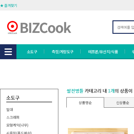
★ 즐겨찾기
소도구
측정/계량도구
테프론/유산지/식품
쌀전병틀
카테고리 내
1개
의 상품이
소도구
상품명순
신상품순
밀대
스크래퍼
모형케익(나무)
시루밑(푸드메쉬)