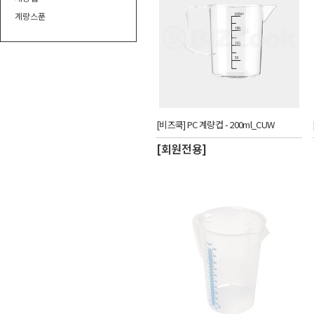
계량스푼
[비즈쿡] PC 계량컵 - 200ml_CUW
[회원전용]