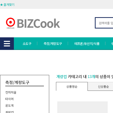
★ 즐겨찾기
소도구
측정/계량도구
테프론/유산지/식품
계량컵
카테고리 내
13개
의 상품이 
측정/계량도구
상품명순
신상품순
전자저울
타이머
온도계
계량컵