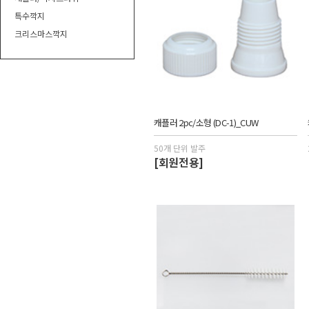
특수깍지
크리스마스깍지
캐플러 2pc/소형 (DC-1)_CUW
50개 단위 발주
[회원전용]