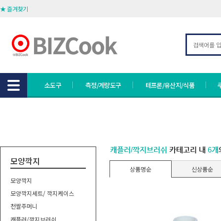
★ 즐겨찾기
소도구
측정/계량도구
테프론/유산지/식품
캐플러/깍지브러쉬
카테고리 내
6개
모양깍지
상품명순
신상품순
모양깍지
모양깍지세트/ 깍지케이스
천짤주머니
캐플러/깍지브러쉬