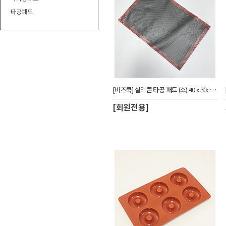
타공패드
[비즈쿡] 실리콘 타공 패드 (소) 40 x 30cm - 블랙_CUW
[회원전용]