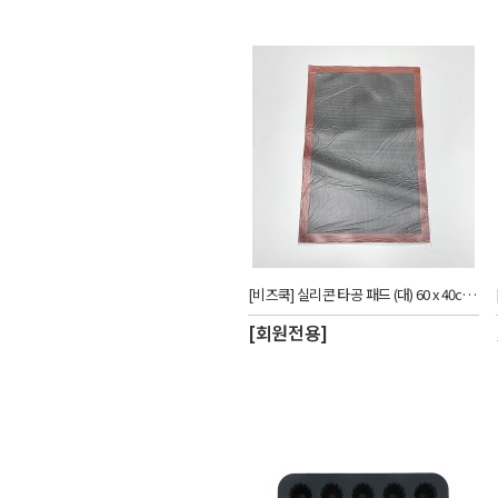
[비즈쿡] 실리콘 타공 패드 (대) 60 x 40cm - 블랙_CUW
[회원전용]