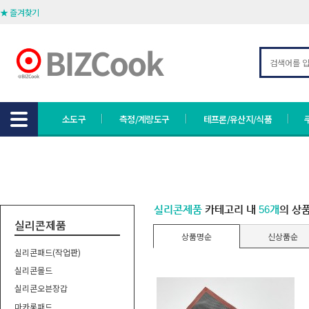
★ 즐겨찾기
소도구
측정/계량도구
테프론/유산지/식품
실리콘제품
카테고리 내
56개
의 상
실리콘제품
상품명순
신상품순
실리콘패드(작업판)
실리콘몰드
실리콘오븐장갑
마카롱패드