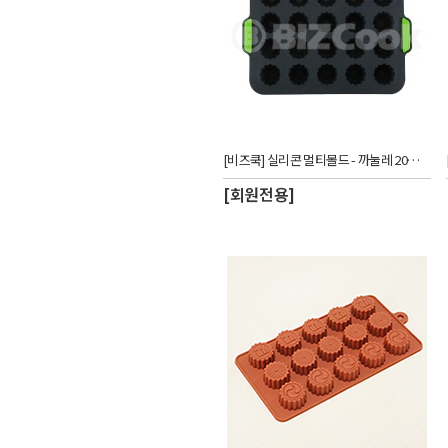
[비즈쿡] 실리콘 멀티몰드 - 까눌레 20구 블랙_CUW
[회원전용]