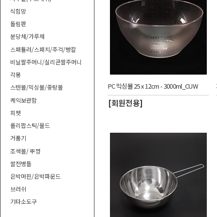
식힘망
돌림판
분당체/가루체
스패튤러/스패치/주걱/빵칼
비닐짤주머니/실리콘짤주머니
각봉
PC 믹싱볼 25 x 12cm - 3000ml_CUW
스텐볼/믹싱볼/중탕볼
케익보관함
[회원전용]
피펫
롤리팝스틱/몰드
거품기
조색볼/ 뚜껑
쌀전병틀
은박머핀/은박파운드
브러쉬
기타소도구