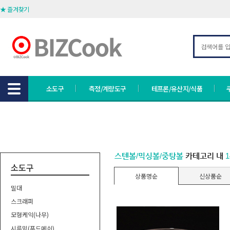
★ 즐겨찾기
소도구
측정/계량도구
테프론/유산지/식품
스텐볼/믹싱볼/중탕볼
카테고리 내
소도구
상품명순
신상품순
밀대
스크래퍼
모형케익(나무)
시루밑(푸드메쉬)