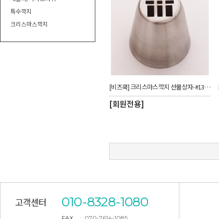
특수깍지
크리스마스깍지
[비즈쿡] 크리스마스깍지 선물상자-#13_CUW
[회원전용]
010-8328-1080
고객센터
FAX
: 070-7614-1085