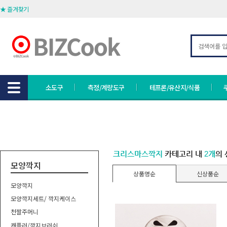
★ 즐겨찾기
소도구
측정/계량도구
테프론/유산지/식품
크리스마스깍지
카테고리 내
2개
의 
모양깍지
상품명순
신상품순
모양깍지
모양깍지세트/ 깍지케이스
천짤주머니
캐플러/깍지브러쉬